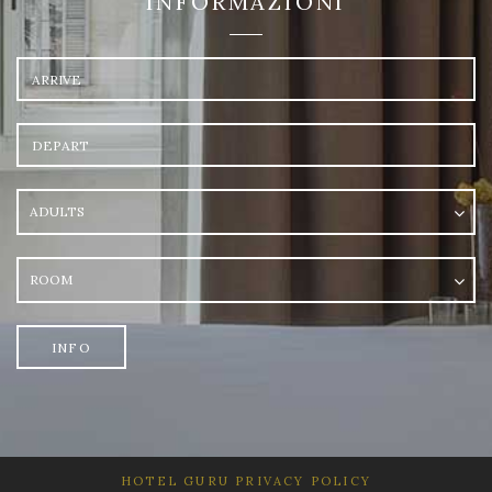
INFORMAZIONI
Arrival
Departure
Adults
Room
INFO
HOTEL GURU
PRIVACY POLICY